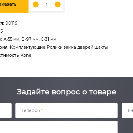
аказать
л:
00119
15
:
A-55 мм, B-97 мм, C-31 мм
рия:
Комплектующие
Ролики замка дверей шахты
стимость
Kone
Задайте вопрос о товаре
Телефон
*
E-