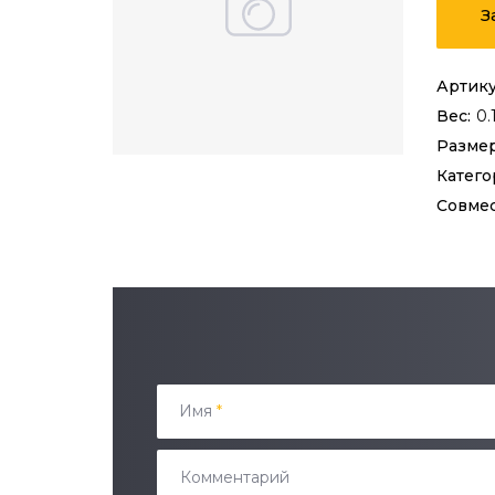
З
Артику
Вес:
0.
Размер
Катего
Совме
Имя
*