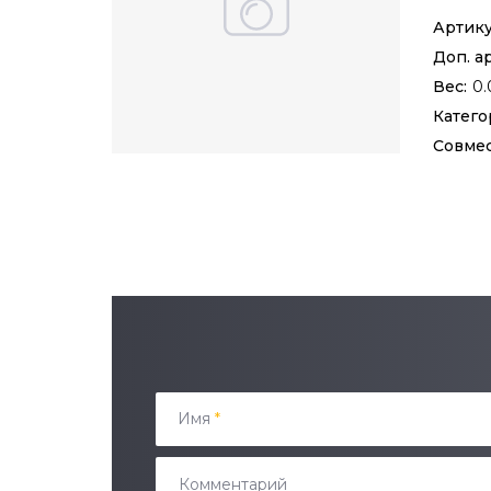
Артику
Доп. а
Вес:
0.
Катего
Совме
Имя
*