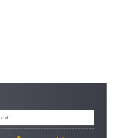
mail
*