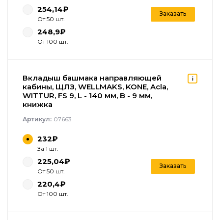
254,14₽
Заказать
От 50 шт.
248,9₽
От 100 шт.
Вкладыш башмака направляющей
кабины, ЩЛЗ, WELLMAKS, KONE, Acla,
WITTUR, FS 9, L - 140 мм, B - 9 мм,
книжка
Артикул:
07663
232₽
За 1 шт.
225,04₽
Заказать
От 50 шт.
220,4₽
От 100 шт.