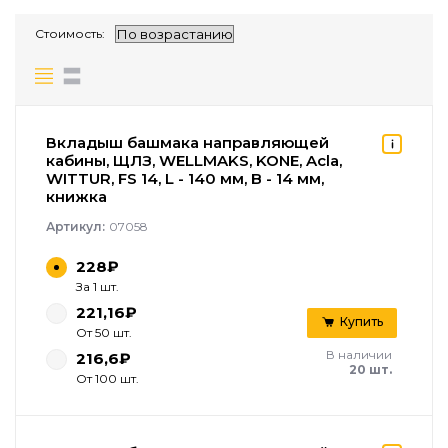
Стоимость:
Вкладыш башмака направляющей
кабины, ЩЛЗ, WELLMAKS, KONE, Acla,
WITTUR, FS 14, L - 140 мм, B - 14 мм,
книжка
Артикул:
07058
228₽
За 1 шт.
221,16₽
Купить
От 50 шт.
В наличии
216,6₽
20 шт.
От 100 шт.