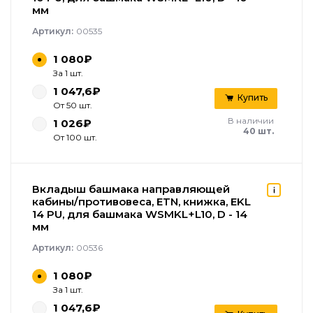
мм
Артикул:
00535
1 080₽
За 1 шт.
1 047,6₽
Купить
От 50 шт.
В наличии
1 026₽
40 шт.
От 100 шт.
Вкладыш башмака направляющей
кабины/противовеса, ETN, книжка, EKL
14 PU, для башмака WSMKL+L10, D - 14
мм
Артикул:
00536
1 080₽
За 1 шт.
1 047,6₽