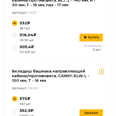
кабины/противовеса, BLT, L - 140 мм, H -
30 мм, T - 16 мм, паз - 17 мм
Артикул:
14727
532₽
За 1 шт.
516,04₽
Купить
От 50 шт.
В наличии
505,4₽
2 шт.
От 100 шт.
Вкладыш башмака направляющей
кабины/противовеса, CANNY, KLW, L -
100 мм, T - 16 мм
Артикул:
09209
570₽
За 1 шт.
552,9₽
Заказать
От 50 шт.