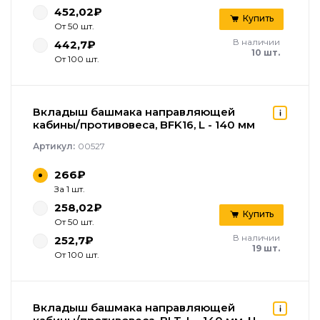
452,02₽
Купить
От 50 шт.
В наличии
442,7₽
10 шт.
От 100 шт.
Вкладыш башмака направляющей
кабины/противовеса, BFK16, L - 140 мм
Артикул:
00527
266₽
За 1 шт.
258,02₽
Купить
От 50 шт.
В наличии
252,7₽
19 шт.
От 100 шт.
Вкладыш башмака направляющей