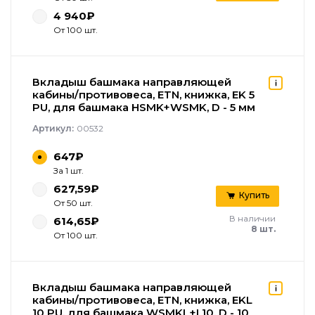
4 940₽
От 100 шт.
Вкладыш башмака направляющей
кабины/противовеса, ETN, книжка, EK 5
PU, для башмака HSMK+WSMK, D - 5 мм
Артикул:
00532
647₽
За 1 шт.
627,59₽
Купить
От 50 шт.
В наличии
614,65₽
8 шт.
От 100 шт.
Вкладыш башмака направляющей
кабины/противовеса, ETN, книжка, EKL
10 PU, для башмака WSMKL+L10, D - 10