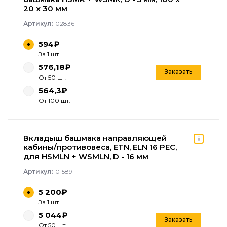
20 x 30 мм
Артикул:
02836
594₽
За 1 шт.
576,18₽
Заказать
От 50 шт.
564,3₽
От 100 шт.
Вкладыш башмака направляющей
кабины/противовеса, ETN, ELN 16 PEC,
для HSMLN + WSMLN, D - 16 мм
Артикул:
01589
5 200₽
За 1 шт.
5 044₽
Заказать
От 50 шт.