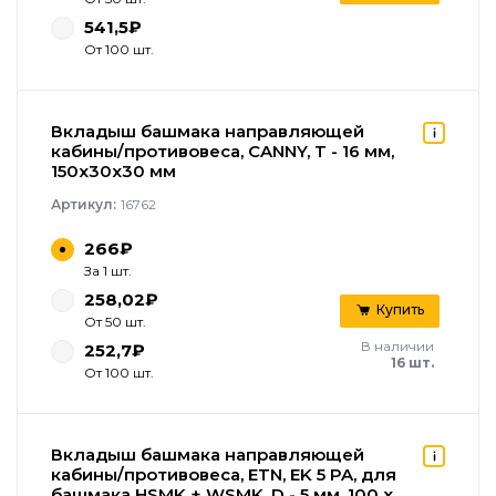
541,5₽
От 100 шт.
Вкладыш башмака направляющей
кабины/противовеса, CANNY, T - 16 мм,
150x30x30 мм
Артикул:
16762
266₽
За 1 шт.
258,02₽
Купить
От 50 шт.
В наличии
252,7₽
16 шт.
От 100 шт.
Вкладыш башмака направляющей
кабины/противовеса, ETN, EK 5 PA, для
башмака HSMK + WSMK, D - 5 мм, 100 x